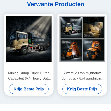
Verwante Producten
Mining Dump Truck 10 ton
Zware 20 ton mijnbouw
Capaciteit 6x4 Heavy Duty
dumptruck 6x4 aandrijving
Weichai Diesel Engine
Weichai Dieselmotor
Krijg Beste Prijs
Krijg Beste Prijs
Shacman X3000 Tipper
Shacman X3000 Off-Road
Vehicle
Tipper Vehicle