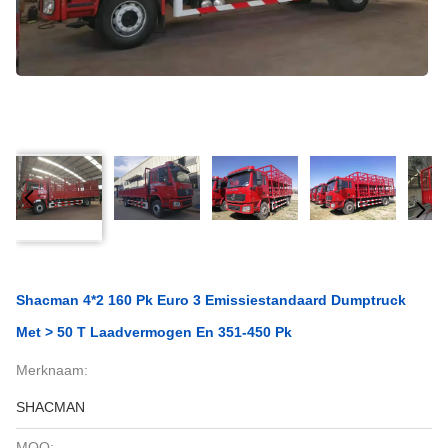
Shacman 4*2 160 Pk Euro 3 Emissiestandaard Dumptruck
Met > 50 T Laadvermogen En 351-450 Pk
Merknaam:
SHACMAN
MOQ: