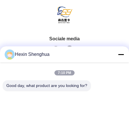
Sociale media
Hexin Shenghua
Snel contact
7:10 PM
Tel.
Good day, what product are you looking for?
0086-13579271170
E-Mail
shacman@shacman-truck.com