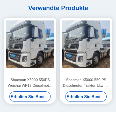
Verwandte Produkte
Shacman X5000 550PS
Shacman X5000 550 PS
Weichai WP13 Dieselmotor
Dieselmotor-Traktor-Lkw mit
6×4 Antriebsrad-
21-30 t Ladekapazität und
Erhalten Sie Besten Preis
Erhalten Sie Besten Preis
Zugmaschine mit 21-30t
Euro 5 Emissionsstandard
Ladekapazität