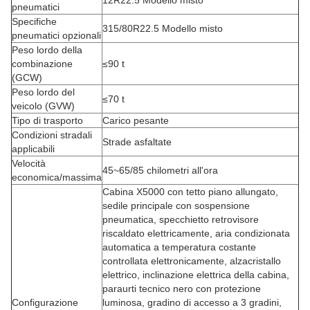
12R22.5 Modello misto
pneumatici
Specifiche
315/80R22.5 Modello misto
pneumatici opzionali
Peso lordo della
combinazione
≤90 t
(GCW)
Peso lordo del
≤70 t
veicolo (GVW)
Tipo di trasporto
Carico pesante
Condizioni stradali
Strade asfaltate
applicabili
Velocità
45~65/85 chilometri all'ora
economica/massima
Cabina X5000 con tetto piano allungato,
sedile principale con sospensione
pneumatica, specchietto retrovisore
riscaldato elettricamente, aria condizionata
automatica a temperatura costante
controllata elettronicamente, alzacristallo
elettrico, inclinazione elettrica della cabina,
paraurti tecnico nero con protezione
Configurazione
luminosa, gradino di accesso a 3 gradini,