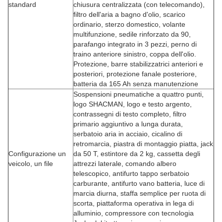
standard
chiusura centralizzata (con telecomando),
filtro dell'aria a bagno d'olio, scarico
ordinario, sterzo domestico, volante
multifunzione, sedile rinforzato da 90,
parafango integrato in 3 pezzi, perno di
traino anteriore sinistro, coppa dell'olio.
Protezione, barre stabilizzatrici anteriori e
posteriori, protezione fanale posteriore,
batteria da 165 Ah senza manutenzione
Sospensioni pneumatiche a quattro punti,
logo SHACMAN, logo e testo argento,
contrassegni di testo completo, filtro
primario aggiuntivo a lunga durata,
serbatoio aria in acciaio, cicalino di
retromarcia, piastra di montaggio piatta, jack
Configurazione un
da 50 T, estintore da 2 kg, cassetta degli
veicolo, un file
attrezzi laterale, comando albero
telescopico, antifurto tappo serbatoio
carburante, antifurto vano batteria, luce di
marcia diurna, staffa semplice per ruota di
scorta, piattaforma operativa in lega di
alluminio, compressore con tecnologia