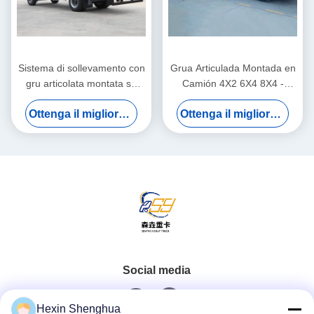
Sistema di sollevamento con
Grua Articulada Montada en
gru articolata montata su
Camión 4X2 6X4 8X4 -
camion con braccio dritto
Camión Grúa Plataforma de
Ottenga il migliore prezzo
Ottenga il migliore prezzo
idraulico destro da 7
2 a 220 Toneladas
tonnellate
Social media
Hexin Shenghua