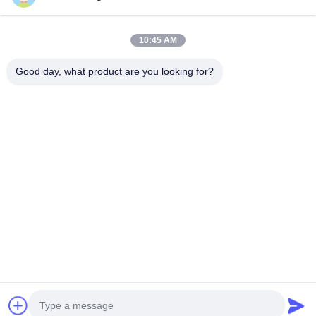
Contatto rapido
10:45 AM
Telefono
Good day, what product are you looking for?
0086-13579271170
E-Mail
shacman@shacman-truck.com
Indirizzo
34.75982954584075, 113.7674878365134
Norme Sulla Privacy
|
Mappa Del Sito
La Cina va bene. Qualità camion della gru Fornitore. 2026 Henan
Senyao Heavy Truck International Trade Co., Ltd. . Tutti i diritti
riservati.