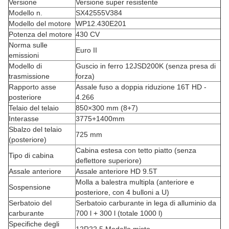
Versione
Versione super resistente
Modello n.
SX42555V384
Modello del motore
WP12.430E201
Potenza del motore
430 CV
Norma sulle
Euro II
emissioni
Modello di
Guscio in ferro 12JSD200K (senza presa di
trasmissione
forza)
Rapporto asse
Assale fuso a doppia riduzione 16T HD -
posteriore
4.266
Telaio del telaio
850×300 mm (8+7)
Interasse
3775+1400mm
Sbalzo del telaio
725 mm
(posteriore)
Cabina estesa con tetto piatto (senza
Tipo di cabina
deflettore superiore)
Assale anteriore
Assale anteriore HD 9.5T
Molla a balestra multipla (anteriore e
Sospensione
posteriore, con 4 bulloni a U)
Serbatoio del
Serbatoio carburante in lega di alluminio da
carburante
700 l + 300 l (totale 1000 l)
Specifiche degli