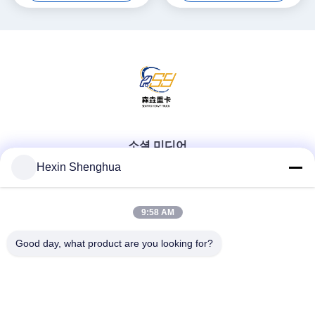
소셜 미디어
Hexin Shenghua
빠른 연락
9:58 AM
Good day, what product are you looking for?
Tel
0086-13579271170