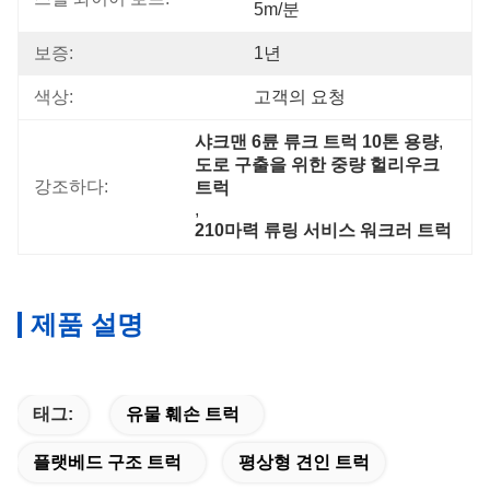
5m/분
보증:
1년
색상:
고객의 요청
샤크맨 6륜 류크 트럭 10톤 용량
, 
도로 구출을 위한 중량 헐리우크 
강조하다:
트럭
, 
210마력 류링 서비스 워크러 트럭
제품 설명
태그:
유물 훼손 트럭
플랫베드 구조 트럭
평상형 견인 트럭