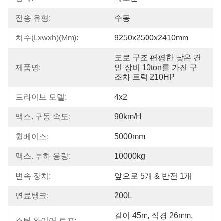
전송 유형:
수동
치수(lxwxh)(mm):
9250x2500x2410mm
도로 구조 편평한 낮은 견
제품명:
인 장비 10ton를 가진 구
조차 트럭 210HP
드라이브 모델:
4x2
맥스. 구동 속도:
90km/h
휠베이스:
5000mm
맥스. 부하 용량:
10000kg
변속 장치:
앞으로 5개 & 반전 1개
연료탱크:
200L
길이 45m, 직경 26mm, 
스틸 와이어 로프: