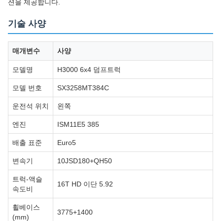
션을 제공합니다.
기술 사양
매개변수
사양
모델명
H3000 6x4 덤프트럭
모델 번호
SX3258MT384C
운전석 위치
왼쪽
엔진
ISM11E5 385
배출 표준
Euro5
변속기
10JSD180+QH50
트럭-액슬
16T HD 이단 5.92
속도비
휠베이스
3775+1400
(mm)