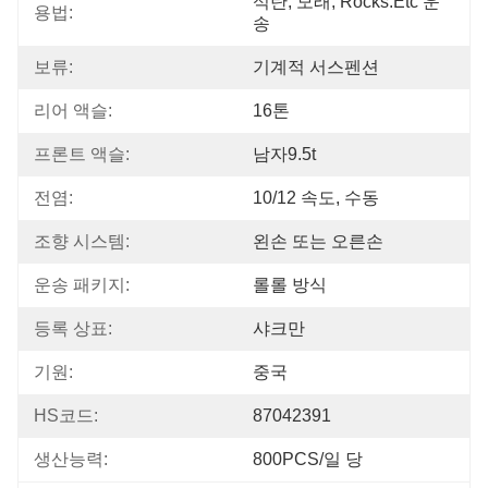
석탄, 모래, Rocks.etc 운
용법:
송
보류:
기계적 서스펜션
리어 액슬:
16톤
프론트 액슬:
남자9.5t
전염:
10/12 속도, 수동
조향 시스템:
왼손 또는 오른손
운송 패키지:
롤롤 방식
등록 상표:
샤크만
기원:
중국
HS코드:
87042391
생산능력:
800PCS/일 당