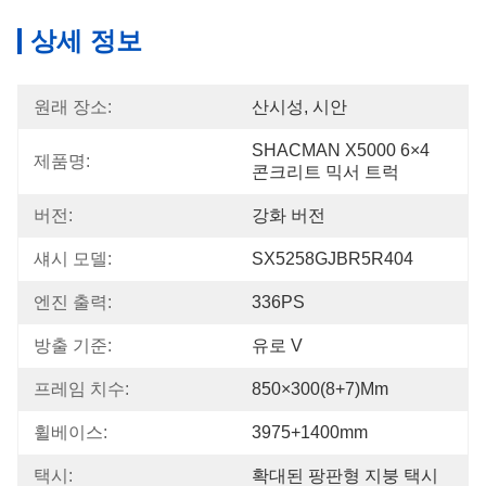
상세 정보
원래 장소:
산시성, 시안
SHACMAN X5000 6×4 
제품명:
콘크리트 믹서 트럭
버전:
강화 버전
섀시 모델:
SX5258GJBR5R404
엔진 출력:
336PS
방출 기준:
유로 V
프레임 치수:
850×300(8+7)mm
휠베이스:
3975+1400mm
택시:
확대된 팡판형 지붕 택시