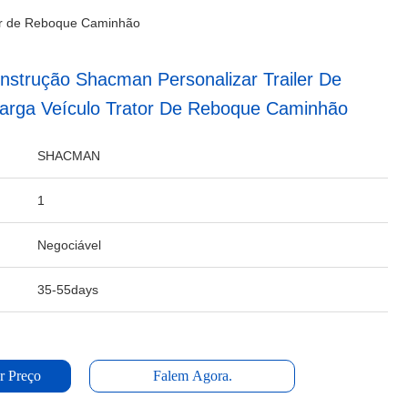
tor de Reboque Caminhão
strução Shacman Personalizar Trailer De
arga Veículo Trator De Reboque Caminhão
SHACMAN
1
Negociável
35-55days
r Preço
Falem Agora.