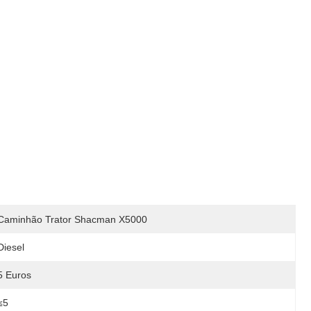
Caminhão Trator Shacman X5000
Diesel
5 Euros
≤5