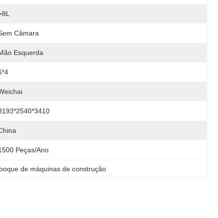
>8L
Sem Câmara
Mão Esquerda
6*4
Weichai
8193*2540*3410
China
1500 Peças/ano
boque de máquinas de construção