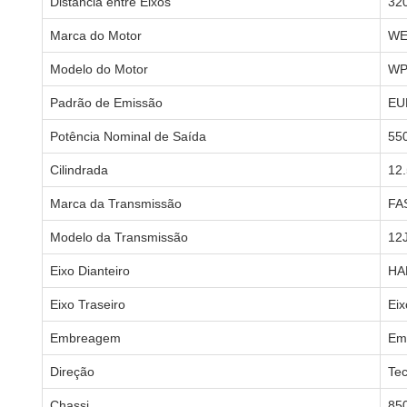
Distância entre Eixos
32
Marca do Motor
WE
Modelo do Motor
WP
Padrão de Emissão
EU
Potência Nominal de Saída
55
Cilindrada
12
Marca da Transmissão
FA
Modelo da Transmissão
12
Eixo Dianteiro
HA
Eixo Traseiro
Ei
Embreagem
Em
Direção
Tec
Chassi
85