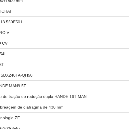
00+1400 mm
ICHAI
13.550E501
RO V
0 CV
.54L
ST
JSDX240TA-QH50
NDE MAN9.5T
xo de tração de redução dupla HANDE 16T MAN
breagem de diafragma de 430 mm
nologia ZF
0×300(8+5)