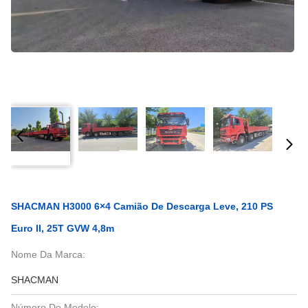
SHACMAN H3000 6×4 Camião De Descarga Leve, 210 PS
Euro II, 25T GVW 4,8m
Nome Da Marca:
SHACMAN
Número Do Modelo: