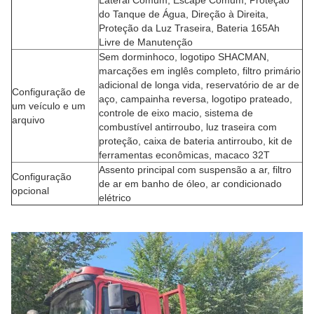
Lateral Comum, Escape Comum, Proteção
do Tanque de Água, Direção à Direita,
Proteção da Luz Traseira, Bateria 165Ah
Livre de Manutenção
Sem dorminhoco, logotipo SHACMAN,
marcações em inglês completo, filtro primário
adicional de longa vida, reservatório de ar de
Configuração de
aço, campainha reversa, logotipo prateado,
um veículo e um
controle de eixo macio, sistema de
arquivo
combustível antirroubo, luz traseira com
proteção, caixa de bateria antirroubo, kit de
ferramentas econômicas, macaco 32T
Assento principal com suspensão a ar, filtro
Configuração
de ar em banho de óleo, ar condicionado
opcional
elétrico