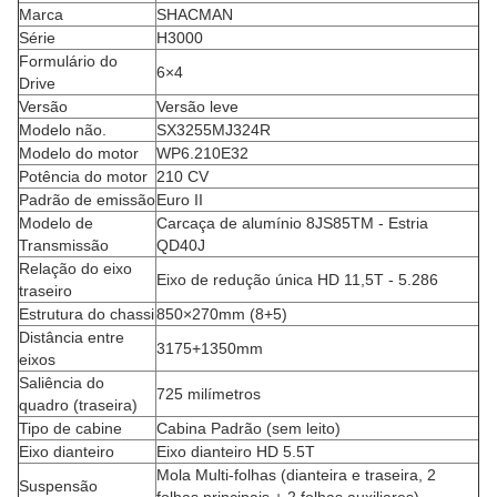
Marca
SHACMAN
Série
H3000
Formulário do
6×4
Drive
Versão
Versão leve
Modelo não.
SX3255MJ324R
Modelo do motor
WP6.210E32
Potência do motor
210 CV
Padrão de emissão
Euro II
Modelo de
Carcaça de alumínio 8JS85TM - Estria
Transmissão
QD40J
Relação do eixo
Eixo de redução única HD 11,5T - 5.286
traseiro
Estrutura do chassi
850×270mm (8+5)
Distância entre
3175+1350mm
eixos
Saliência do
725 milímetros
quadro (traseira)
Tipo de cabine
Cabina Padrão (sem leito)
Eixo dianteiro
Eixo dianteiro HD 5.5T
Mola Multi-folhas (dianteira e traseira, 2
Suspensão