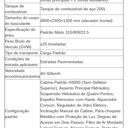
folhas principais + 2 folhas auxiliares)
Tanque de
Tanque de combustível de aço 200L
combustível
Tamanho do corpo
4800×2300×1300 mm (elevador frontal)
do basculante
Especificação do
Padrão Misto 315/80R22.5
pneu
Peso Bruto do
≤25 toneladas
Veículo (GVW)
Tipo de transporte
Carga Padrão
Condições de
Estradas Pavimentadas
estrada aplicáveis
Velocidade
40~50km/h
econômica/máxima
Cabine Padrão H3000 (Sem Defletor
Superior), Assento Principal Hidráulico,
Suspensão Hidráulica de Quatro Pontos,
Espelho Retrovisor com Haste, Aquecedor
Comum, Regulador de Vidro Elétrico,
Configuração
Inclinação Manual da Cabine, Pára-choques
padrão
Metálico com Proteção de Luz, Degrau de
Acesso em Dois Passos, Filtro de Ar Montado