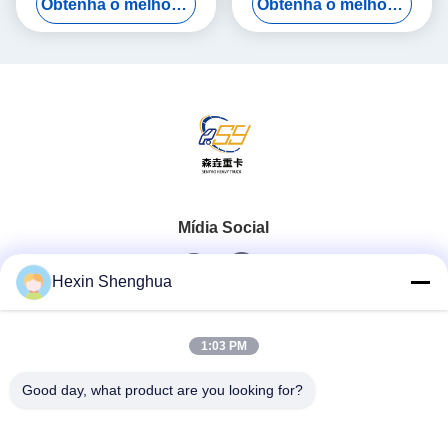
Obtenha o melhor preço
Obtenha o melhor preço
com Capacidade de Carga
Carga de 21-30t e Padrão
de 21-30t
de Emissão Euro 5
Mídia Social
Hexin Shenghua
Contato rápido
1:03 PM
Telefone
Good day, what product are you looking for?
0086-13579271170