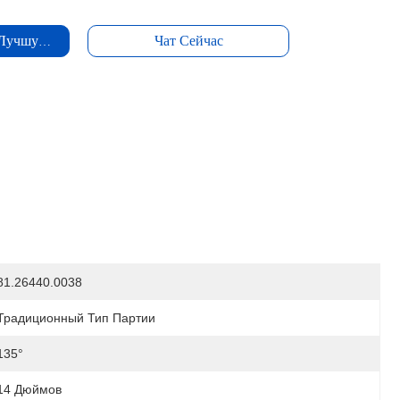
 Лучшую Цену
Чат Сейчас
81.26440.0038
Традиционный Тип Партии
135°
14 Дюймов