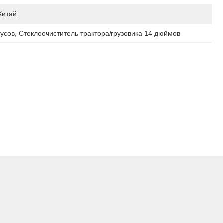
Китай
дусов
, 
Стеклоочиститель трактора/грузовика 14 дюймов