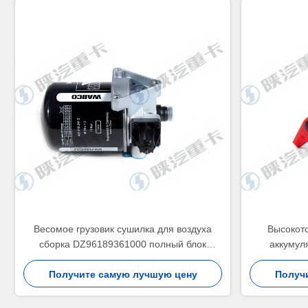
Весомое грузовик сушилка для воздуха
Высокот
сборка DZ96189361000 полный блок
аккумул
губернатор клапан очистки для SHACMAN,
вспомог
Получите самую лучшую цену
HOWO грузовик
сохранения
Получ
SHA