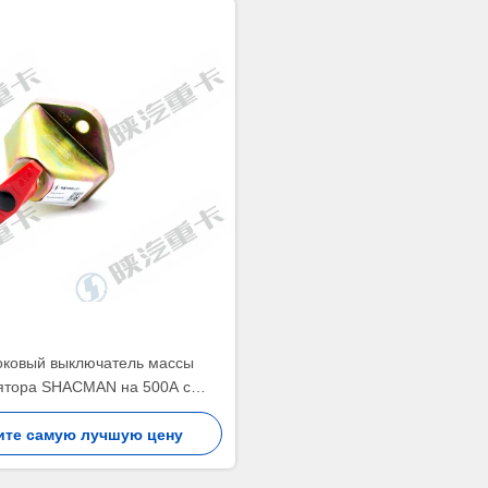
оковый выключатель массы
ятора SHACMAN на 500А с
ательным терминалом для
 памяти для грузовиков ISUZU
ите самую лучшую цену
CMAN FTR FVR 24V DC