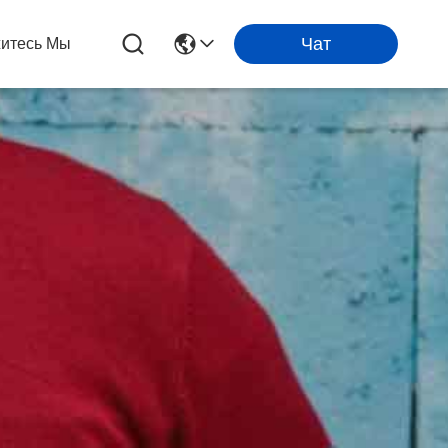
Чат
итесь Мы