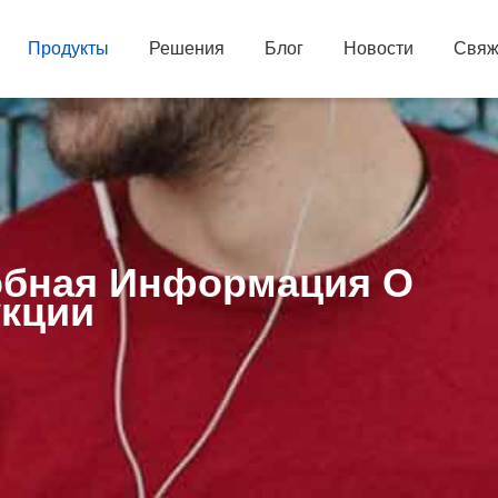
Продукты
Решения
Блог
Новости
Свяж
бная Информация О
кции