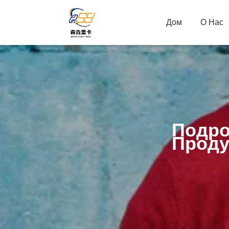
Дом
О Нас
Подро
Проду