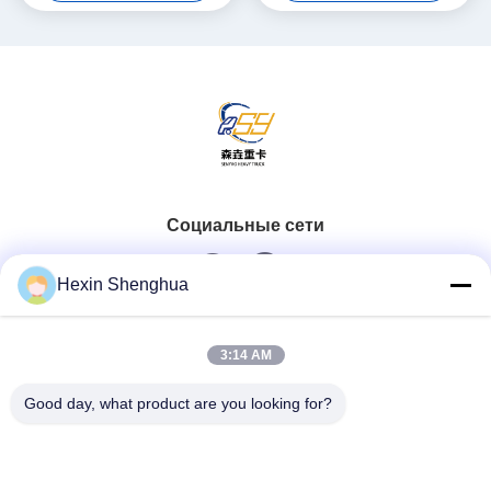
Shacman X3000
тонн, привод 6x4,
транспортное средство с
дизельный двигатель
наклоном
Weichai, внедорожный
самосвал Shacman X3000
Социальные сети
Hexin Shenghua
Быстрый контакт
3:14 AM
Телефон
Good day, what product are you looking for?
0086-13579271170