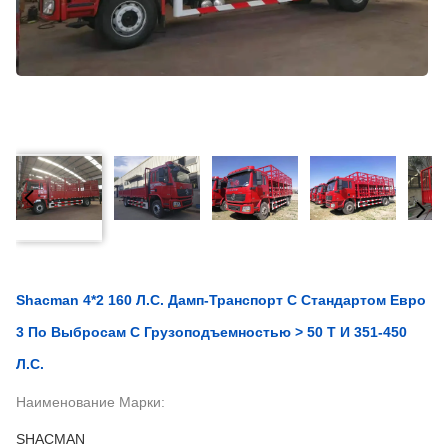
Shacman 4*2 160 Л.с. Дамп-Транспорт С Стандартом Евро
3 По Выбросам С Грузоподъемностью > 50 Т И 351-450
Л.с.
Наименование Марки:
SHACMAN