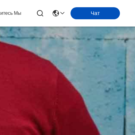
Чат
итесь Мы