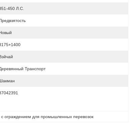
351-450 Л.с.
Предвзятость
Новый
3175+1400
Вэйчай
Деревянный Транспорт
Шакман
87042391
к с ограждением для промышленных перевозок