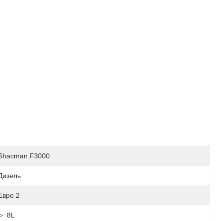
Shacman F3000
Дизель
Евро 2
＞ 8L