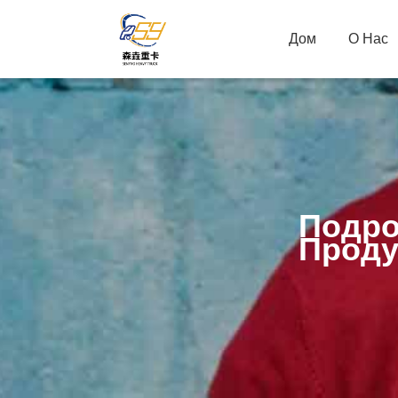
Дом
О Нас
Подро
Проду