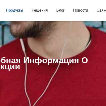
Продукты
Решения
Блог
Новости
Свяж
бная Информация О
кции