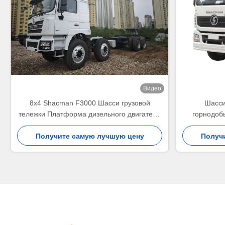
Видео
8x4 Shacman F3000 Шасси грузовой
Шасси
тележки Платформа дизельного двигателя
горнодоб
430HP Сверхмощный транспортный
большой т
Получите самую лучшую цену
корабль
транспо
Получ
погр