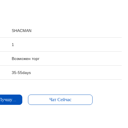
:
SHACMAN
1
Возможен торг
35-55days
 Лучшую Цену
Чат Сейчас