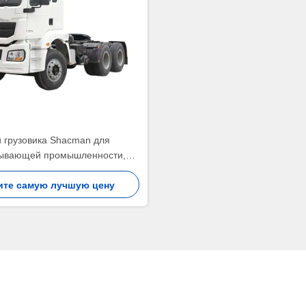
 грузовика Shacman для
ывающей промышленности,
ракторный прицеп, грузовая
ртная платформа, тяжелое
ите самую лучшую цену
узочное оборудование