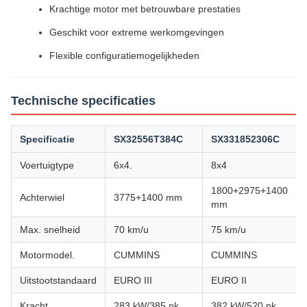
Krachtige motor met betrouwbare prestaties
Geschikt voor extreme werkomgevingen
Flexible configuratiemogelijkheden
Technische specificaties
Specificatie
SX32556T384C
SX331852306C
Voertuigtype
6x4.
8x4
1800+2975+1400
Achterwiel
3775+1400 mm
mm
Max. snelheid
70 km/u
75 km/u
Motormodel.
CUMMINS
CUMMINS
Uitstootstandaard
EURO III
EURO II
Kracht
283 kW/385 pk
382 kW/520 pk