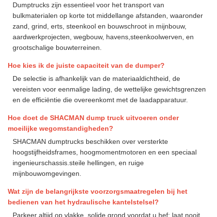
Dumptrucks zijn essentieel voor het transport van
bulkmaterialen op korte tot middellange afstanden, waaronder
zand, grind, erts, steenkool en bouwschroot in mijnbouw,
aardwerkprojecten, wegbouw, havens,steenkoolwerven, en
grootschalige bouwterreinen.
Hoe kies ik de juiste capaciteit van de dumper?
De selectie is afhankelijk van de materiaaldichtheid, de
vereisten voor eenmalige lading, de wettelijke gewichtsgrenzen
en de efficiëntie die overeenkomt met de laadapparatuur.
Hoe doet de SHACMAN dump truck uitvoeren onder
moeilijke wegomstandigheden?
SHACMAN dumptrucks beschikken over versterkte
hoogstijfheidsframes, hoogmomentmotoren en een speciaal
ingenieurschassis.steile hellingen, en ruige
mijnbouwomgevingen.
Wat zijn de belangrijkste voorzorgsmaatregelen bij het
bedienen van het hydraulische kantelstelsel?
Parkeer altijd op vlakke, solide grond voordat u hef; laat nooit