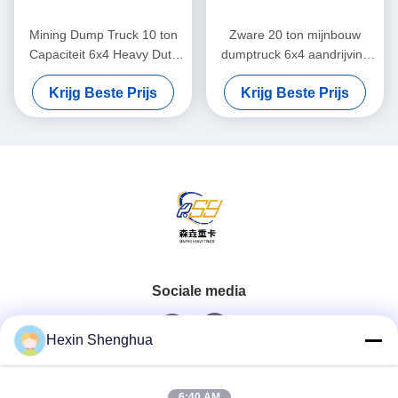
Mining Dump Truck 10 ton
Zware 20 ton mijnbouw
Capaciteit 6x4 Heavy Duty
dumptruck 6x4 aandrijving
Weichai Diesel Engine
Weichai Dieselmotor
Krijg Beste Prijs
Krijg Beste Prijs
Shacman X3000 Tipper
Shacman X3000 Off-Road
Vehicle
Tipper Vehicle
Sociale media
Hexin Shenghua
Snel contact
6:40 AM