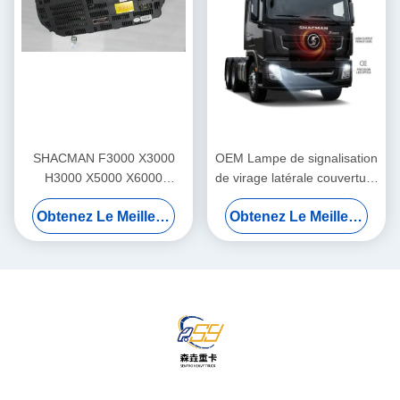
SHACMAN F3000 X3000
OEM Lampe de signalisation
H3000 X5000 X6000
de virage latérale couverture
Montage du tableau de bord
de protection lourde pour
Obtenez Le Meilleur Prix
Obtenez Le Meilleur Prix
du camion Groupe de
remplacer directement
panneaux d'instruments
SHACMAN F3000 série
pour le remplacement de
X3000
charges lourdes