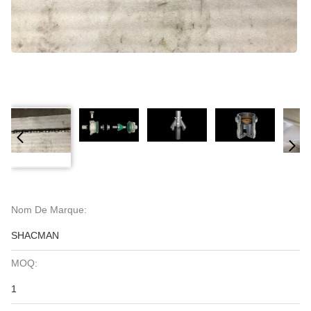
Nom De Marque:
SHACMAN
MOQ:
1