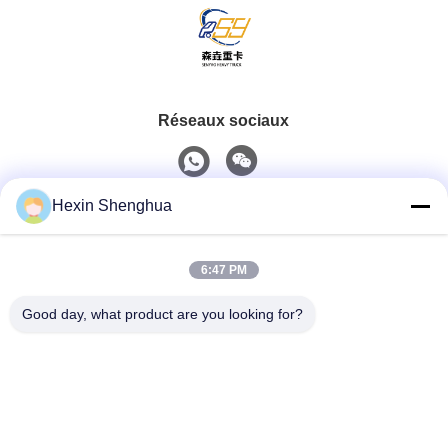
Réseaux sociaux
Hexin Shenghua
Contact rapide
Téléphone
6:47 PM
0086-13579271170
Good day, what product are you looking for?
E-Mail
shacman@shacman-truck.com
Adresse