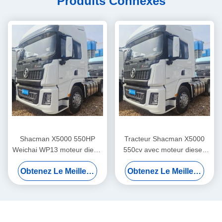
Produits Connexes
Shacman X5000 550HP
Tracteur Shacman X5000
Weichai WP13 moteur diesel
550cv avec moteur diesel,
6 × 4 roues motrices camion
capacité de charge de 21-
Obtenez Le Meilleur Prix
Obtenez Le Meilleur Prix
tracteur avec une capacité
30t et norme d'émission
de charge de 21-30 t
Euro 5