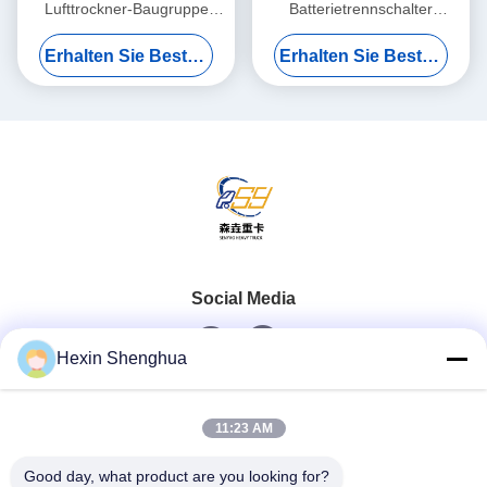
Lufttrockner-Baugruppe
Batterietrennschalter
DZ96189361000 Komplette
Hilfsklemme
Erhalten Sie Besten Preis
Erhalten Sie Besten Preis
Einheit mit Druckluftregler-
Speicherschoner für ISUZU
Entlüftungsventil für
SHACMAN FTR FVR LKW
SHACMAN 、 HOWO LKW
24V DC
Social Media
Hexin Shenghua
Schneller Kontakt
11:23 AM
Telefon
Good day, what product are you looking for?