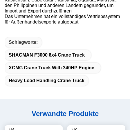
Unsere Firma wurde am 20. September 2019 gegründet,
hauptsächlich mit dem Export von schweren Lastwagen,
Baumaschinen und Fahrzeugen beschäftigt
Seit seiner Gründung hat sich unser Unternehmen der
Erneuerung der Geschichte der Seidenstraße verpflichtet
und die internationalen und inländischen Märkte aktiv
erweitert.
Seit seiner Gründung hat sich unser Unternehmen der
Erneuerung der Geschichte der Seidenstraße verpflichtet
Geschäftsreisen und aktiv die internationalen und
inländischen Märkte zu erweitern,und hat sein Geschäft in
Kasachstan nach und nach ausgebaut, Usbekistan,
Tansania, Uganda
Wir haben Unternehmen und Vertriebszentren in
Kasachstan, Usbekistan, Tansania, Uganda, Malaysia,
den Philippinen und anderen Ländern gegründet, um
Import und Export durchzuführen
Das Unternehmen hat ein vollständiges Vertriebssystem
für Außenhandelsexporte aufgebaut.
Schlagworte: