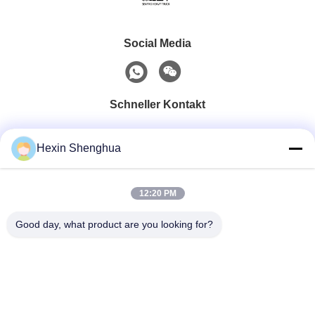
7 Tonnen rechte Hand
4X2 6X4 8X4 Knuckle Boom
Hydraulic Straight Boom
Truck Montierter Kran 2 -
Truck Montiert Knuckle
220 Tonnen Flatbed Crane
Erhalten Sie Besten Preis
Erhalten Sie Besten Preis
Krane Hebe-System
Truck
Hexin Shenghua
12:20 PM
Good day, what product are you looking for?
Social Media
Schneller Kontakt