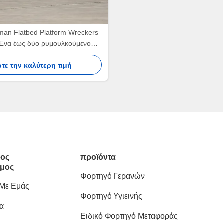
man Flatbed Platform Wreckers
Ένα έως δύο ρυμουλκούμενο
210HP Euro 2
τε την καλύτερη τιμή
ος
προϊόντα
μος
Φορτηγό Γερανών
 Με Εμάς
Φορτηγό Υγιεινής
α
Ειδικό Φορτηγό Μεταφοράς