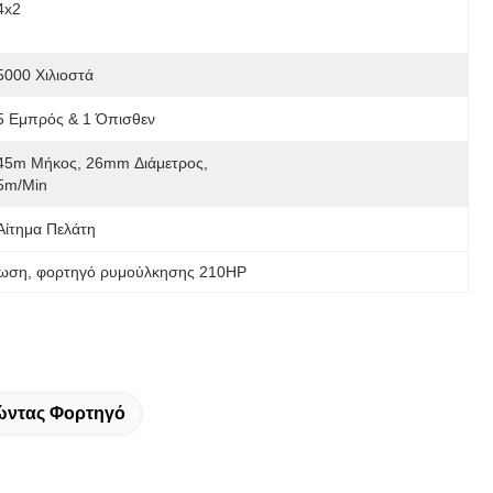
4x2
5000 Χιλιοστά
5 Εμπρός & 1 Όπισθεν
45m Μήκος, 26mm Διάμετρος, 
5m/min
Αίτημα Πελάτη
σωση
, 
φορτηγό ρυμούλκησης 210HP
ώντας Φορτηγό