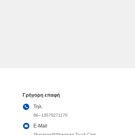
Γρήγορη επαφή
Τηλ.
86--13579271170
E-Mail
Shacman@shacman-Truck.com