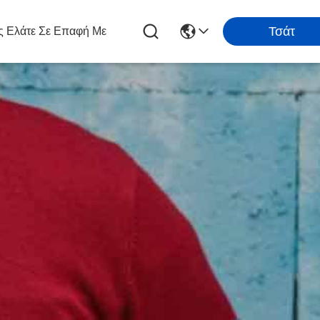
Τσάτ
 Ελάτε Σε Επαφή Με