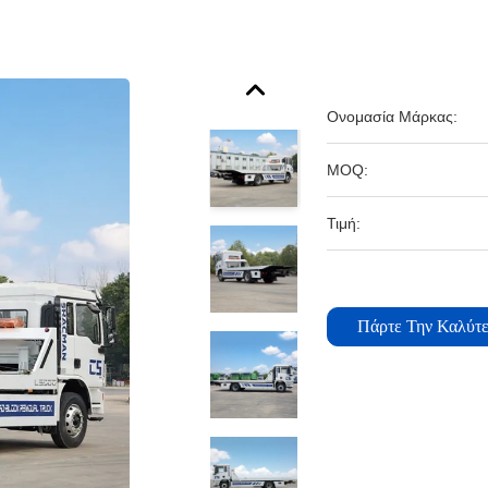
Ονομασία Μάρκας:
MOQ:
Τιμή:
Πάρτε Την Καλύτε