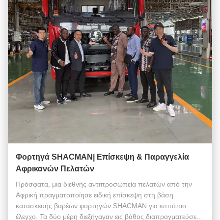
Φορτηγά SHACMAN| Επίσκεψη & Παραγγελία
Αφρικανών Πελατών
Πρόσφατα, μια διεθνής αντιπροσωπεία πελατών από την
Αφρική πραγματοποίησε ειδική επίσκεψη στη βάση
κατασκευής βαρέων φορτηγών SHACMAN για επιτόπιο
έλεγχο. Τα δύο μέρη διεξήγαγαν εις βάθος διαπραγματεύσεις