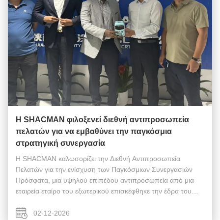
Η SHACMAN φιλοξενεί διεθνή αντιπροσωπεία
πελατών για να εμβαθύνει την παγκόσμια
στρατηγική συνεργασία
Η SHACMAN καλωσορίζει την Διεθνή Αντιπροσωπεία
Πελατών για την ενίσχυση των Παγκόσμιων Συνεργασιών
Πρόσφατα, μια υψηλού επιπέδου αντιπροσωπεία από μια
εταιρεία εταίρο του εξωτερικού επισκέφθηκε την έδρα του
SHACMAN για να διεξάγει σε βάθος ανταλλαγές και
συζητήσεις συνεργασίας.Η επίσκεψη είχε ως στό...
02-12-2026