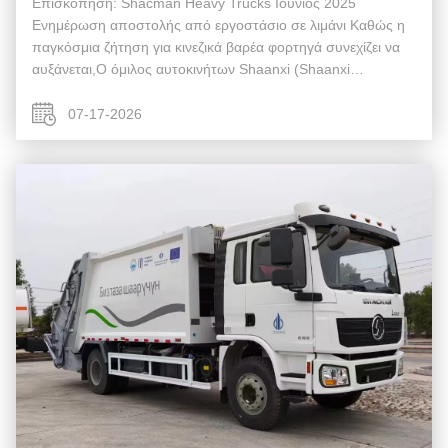
Επισκόπηση: Shacman Heavy Trucks Ιούνιος 2025
Ενημέρωση αποστολής από εργοστάσιο σε λιμάνι Καθώς η
παγκόσμια ζήτηση για κινεζικά βαρέα φορτηγά συνεχίζει να
αυξάνεται,Ο όμιλος αυτοκινήτων Shaanxi (Shaanxi
Automobile Group)διατηρεί ένα ισχυρό δίκτυο εφοδιαστικής
από το εργοστάσιο στο λιμάνι που συνδέε...
07-17-2026