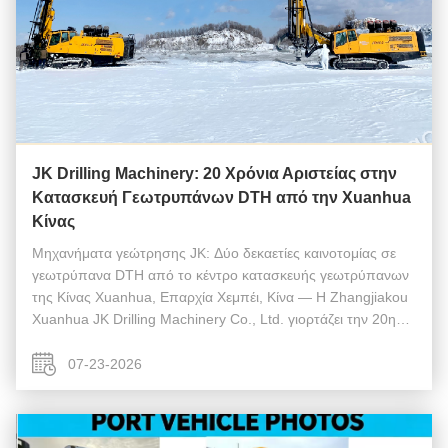
JK Drilling Machinery: 20 Χρόνια Αριστείας στην
Κατασκευή Γεωτρυπάνων DTH από την Xuanhua
Κίνας
Μηχανήματα γεώτρησης JK: Δύο δεκαετίες καινοτομίας σε
γεωτρύπανα DTH από το κέντρο κατασκευής γεωτρύπανων
της Κίνας Xuanhua, Επαρχία Χεμπέι, Κίνα — Η Zhangjiakou
Xuanhua JK Drilling Machinery Co., Ltd. γιορτάζει την 20η
επέτειό της το 2025, τιμώντας ένα ταξίδι που ξεκίνησε την 1η
Αυγούστου 2005 στην ...
07-23-2026