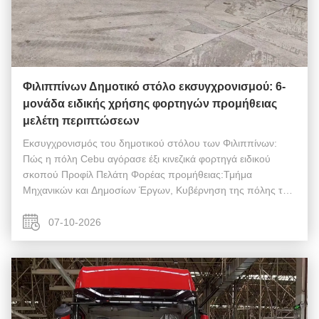
Φιλιππίνων Δημοτικό στόλο εκσυγχρονισμού: 6-
μονάδα ειδικής χρήσης φορτηγών προμήθειας
μελέτη περιπτώσεων
Εκσυγχρονισμός του δημοτικού στόλου των Φιλιππίνων:
Πώς η πόλη Cebu αγόρασε έξι κινεζικά φορτηγά ειδικού
σκοπού Προφίλ Πελάτη Φορέας προμήθειας:Τμήμα
Μηχανικών και Δημοσίων Έργων, Κυβέρνηση της πόλης του
Κεμπού Υπεύθυνος λήψης αποφάσεων:Εγγρ. Rafael C.
Mendoza, Επικεφαλής του Τμήματος Προμηθειών Εξο...
07-10-2026