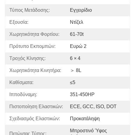
Τύπος Μετάδοσης:
Εγχειρίδιο
Εξουσία:
Ντίζελ
Χωρητικότητα Φορτίου:
61-70t
Πρότυπο Εκπομπών:
Ευρώ 2
Τροχός Κίνησης:
6 × 4
Χωρητικότητα Κινητήρα:
＞ 8L
Καθίσματα:
≤5
Ιπποδύναμη:
351-450HP
Πιστοποίηση Ελαστικών:
ECE, GCC, ISO, DOT
Σχεδιασμός Ελαστικών:
Προκατάληψη
Μπροστινό Ύφος 
Πετώντας Τύπος: