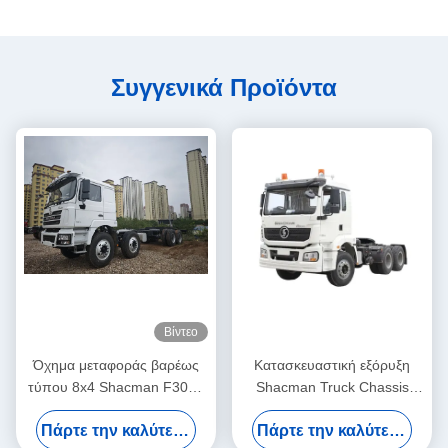
Συγγενικά Προϊόντα
Βίντεο
Όχημα μεταφοράς βαρέως
Κατασκευαστική εξόρυξη
τύπου 8x4 Shacman F3000
Shacman Truck Chassis
Cargo Truck Chassis
Μεγάλο τρακτέρ
Πάρτε την καλύτερη τιμή
Πάρτε την καλύτερη τιμή
Platform 430HP Diesel
Ρυμουλκούμενο Πλατφόρμα