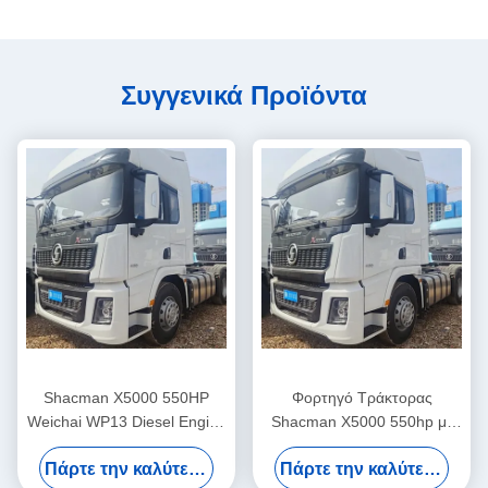
Συγγενικά Προϊόντα
Shacman X5000 550HP
Φορτηγό Τράκτορας
Weichai WP13 Diesel Engine
Shacman X5000 550hp με
6×4 Τρακτέρ Οχήματος
Κινητήρα Diesel,
Πάρτε την καλύτερη τιμή
Πάρτε την καλύτερη τιμή
Κίνησης με Χωρητικότητα
Χωρητικότητα Φορτίου 21-