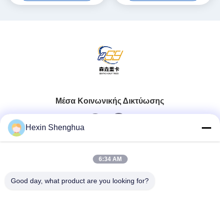
Φορτίου 21-30t
30t και Πρότυπο Εκπομπών
Euro 5
Μέσα Κοινωνικής Δικτύωσης
Hexin Shenghua
Γρήγορη επαφή
6:34 AM
Τηλ.
Good day, what product are you looking for?
0086-13579271170