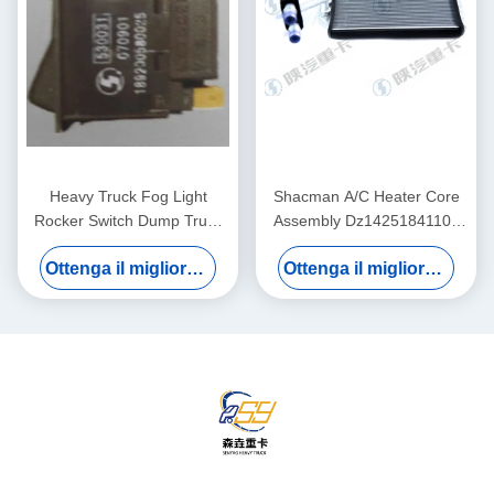
Heavy Truck Fog Light
Shacman A/C Heater Core
Rocker Switch Dump Truck
Assembly Dz14251841102
Parts
For Dump Truck
Ottenga il migliore prezzo
Ottenga il migliore prezzo