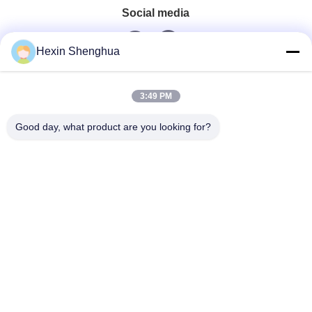
Social media
Hexin Shenghua
Contatto rapido
3:49 PM
Telefono
Good day, what product are you looking for?
0086-13579271170
E-Mail
shacman@shacman-truck.com
Indirizzo
34.75982954584075, 113.7674878365134
Norme Sulla Privacy
|
Mappa Del Sito