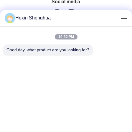
Social media
Hexin Shenghua
Contatto rapido
10:32 PM
Telefono
Good day, what product are you looking for?
0086-13579271170
E-Mail
shacman@shacman-truck.com
Indirizzo
34.75982954584075, 113.7674878365134
Norme Sulla Privacy
|
Mappa Del Sito