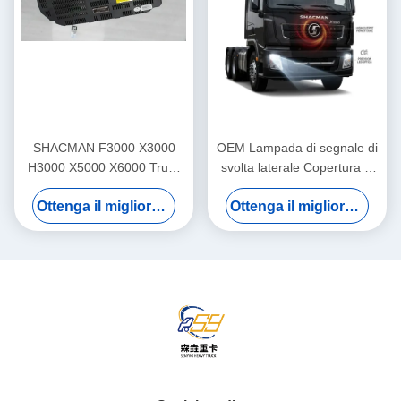
SHACMAN F3000 X3000
OEM Lampada di segnale di
H3000 X5000 X6000 Truck
svolta laterale Copertura di
Dashboard Assemblaggio
protezione per carico
Ottenga il migliore prezzo
Ottenga il migliore prezzo
Pannello strumentale Cluster
pesante Sostituzione diretta
per sostituzione pesante
per la serie SHACMAN
F3000 X3000