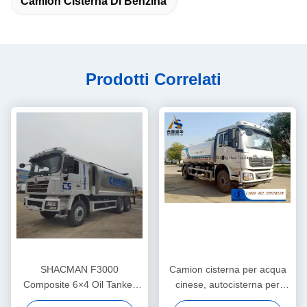
Camion Cisterna Di Benzina
Prodotti Correlati
SHACMAN F3000
Camion cisterna per acqua
Composite 6×4 Oil Tanker
cinese, autocisterna per
SX5255GYYDN434 300HP
irrigazione, camion per