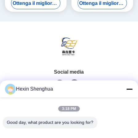
Ottenga il migliore prezzo
Ottenga il migliore prezzo
Euro II 20m3 Per il trasporto
spruzzatura d'acqua in
di carburante su autostrada
vendita# Shacman
Social media
Hexin Shenghua
Contatto rapido
3:18 PM
Telefono
Good day, what product are you looking for?
0086-13579271170