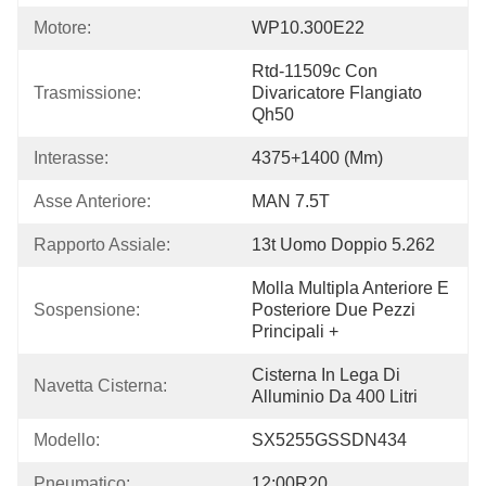
Motore:
WP10.300E22
Rtd-11509c Con 
Trasmissione:
Divaricatore Flangiato 
Qh50
Interasse:
4375+1400 (mm)
Asse Anteriore:
MAN 7.5T
Rapporto Assiale:
13t Uomo Doppio 5.262
Molla Multipla Anteriore E 
Sospensione:
Posteriore Due Pezzi 
Principali +
Cisterna In Lega Di 
Navetta Cisterna:
Alluminio Da 400 Litri
Modello:
SX5255GSSDN434
Pneumatico:
12:00R20