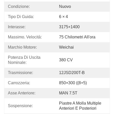
Condizione:
Nuovo
Tipo Di Guida:
6 × 4
Interasse:
3175+1400
Massimo. Velocità:
75 Chilometri All'ora
Marchio Motore:
Weichai
Potenza Di Uscita 
380 CV
Nominale:
Trasmissione:
12JSD200T-B
Carrozzeria:
850×300 ((8+5)
Asse Anteriore:
MAN 7.5T
Piastre A Molla Multiple 
Sospensione:
Anteriori E Posteriori