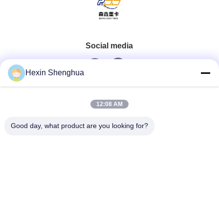
Social media
Hexin Shenghua
Contatto rapido
12:08 AM
Telefono
Good day, what product are you looking for?
0086-13579271170
E-Mail
shacman@shacman-truck.com
Indirizzo
34.75982954584075, 113.7674878365134