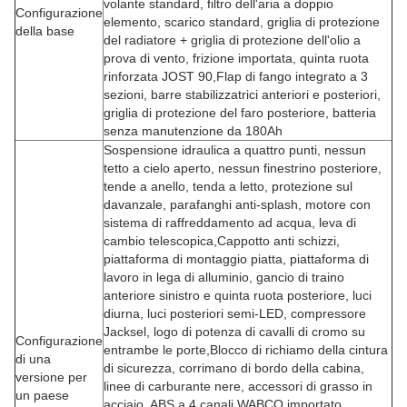
volante standard, filtro dell'aria a doppio
Configurazione
elemento, scarico standard, griglia di protezione
della base
del radiatore + griglia di protezione dell'olio a
prova di vento, frizione importata, quinta ruota
rinforzata JOST 90,Flap di fango integrato a 3
sezioni, barre stabilizzatrici anteriori e posteriori,
griglia di protezione del faro posteriore, batteria
senza manutenzione da 180Ah
Sospensione idraulica a quattro punti, nessun
tetto a cielo aperto, nessun finestrino posteriore,
tende a anello, tenda a letto, protezione sul
davanzale, parafanghi anti-splash, motore con
sistema di raffreddamento ad acqua, leva di
cambio telescopica,Cappotto anti schizzi,
piattaforma di montaggio piatta, piattaforma di
lavoro in lega di alluminio, gancio di traino
anteriore sinistro e quinta ruota posteriore, luci
diurna, luci posteriori semi-LED, compressore
Jacksel, logo di potenza di cavalli di cromo su
Configurazione
entrambe le porte,Blocco di richiamo della cintura
di una
di sicurezza, corrimano di bordo della cabina,
versione per
linee di carburante nere, accessori di grasso in
un paese
acciaio, ABS a 4 canali WABCO importato,