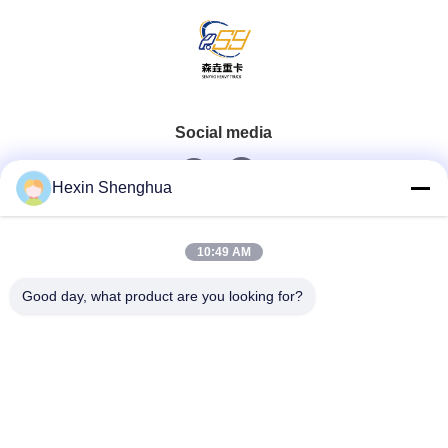
Social media
Hexin Shenghua
Contatto rapido
10:49 AM
Telefono
Good day, what product are you looking for?
0086-13579271170
E-Mail
shacman@shacman-truck.com