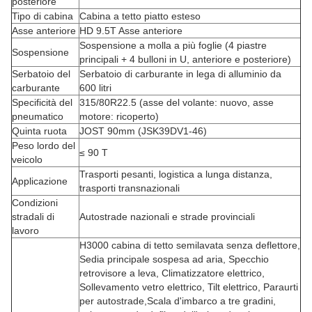
posteriore
Tipo di cabina
Cabina a tetto piatto esteso
Asse anteriore
HD 9.5T Asse anteriore
Sospensione a molla a più foglie (4 piastre
Sospensione
principali + 4 bulloni in U, anteriore e posteriore)
Serbatoio del
Serbatoio di carburante in lega di alluminio da
carburante
600 litri
Specificità del
315/80R22.5 (asse del volante: nuovo, asse
pneumatico
motore: ricoperto)
Quinta ruota
JOST 90mm (JSK39DV1-46)
Peso lordo del
≤ 90 T
veicolo
Trasporti pesanti, logistica a lunga distanza,
Applicazione
trasporti transnazionali
Condizioni
stradali di
Autostrade nazionali e strade provinciali
lavoro
H3000 cabina di tetto semilavata senza deflettore,
Sedia principale sospesa ad aria, Specchio
retrovisore a leva, Climatizzatore elettrico,
Sollevamento vetro elettrico, Tilt elettrico, Paraurti
per autostrade,Scala d'imbarco a tre gradini,