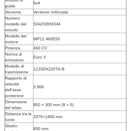
Modulo di
6x4
guida
Versione
Versione rinforzata
Numero
modello del
SX4258HX344
veicolo.
Modello del
WP12.460E50
motore
Potenza
460 CV
Norma di
Euro V
emissione
Modello di
12JSDX220TA-B
trasmissione
Rapporto di
velocità
3.866
dell'asse
posteriore
Dimensione
850 × 300 mm (8 + 5)
del telaio
Distanza tra le
3375+1400 mm
ruote
Sbalzo
800 mm