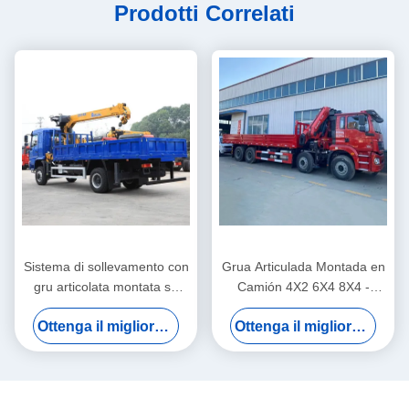
Prodotti Correlati
Sistema di sollevamento con
Grua Articulada Montada en
gru articolata montata su
Camión 4X2 6X4 8X4 -
camion con braccio dritto
Camión Grúa Plataforma de
Ottenga il migliore prezzo
Ottenga il migliore prezzo
idraulico destro da 7
2 a 220 Toneladas
tonnellate