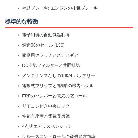
補助ブレーキ: エンジンの排気ブレーキ
標準的な特徴
電子制御の自動気温制御
鋳造90のセール (L90)
家庭用クラッチとステアギア
DC空気フィルターと共同排気
メンテナンスなしの180Ahバッテリー
電動式フリップと3段階の機内ペダル
FRPのバンパーと電気の窓ロール
リモコン付き中央ロック
空気主座席と電気暖房鏡
4点式エアサスペンション
クルーズコントロールの多機能方向車