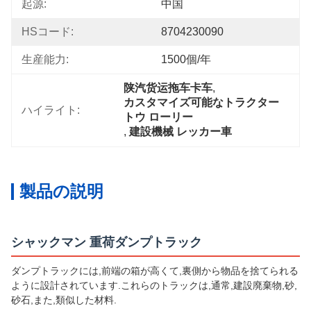
起源:
中国
HSコード:
8704230090
生産能力:
1500個/年
陕汽货运拖车卡车
, 
カスタマイズ可能なトラクター 
ハイライト:
トウ ローリー
, 
建設機械 レッカー車
製品の説明
シャックマン 重荷ダンプトラック
ダンプトラックには,前端の箱が高くて,裏側から物品を捨てられる
ように設計されています.これらのトラックは,通常,建設廃棄物,砂,
砂石,また,類似した材料.