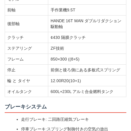
前軸
手作業機9.5T
HANDE 16T MAN ダブルリダクション
後部軸
駆動軸
クラッチ
¢430 隔膜クラッチ
ステアリング
ZF技術
フレーム
850×300 ((8+5)
停止
前側と後ろ側にある多板式スプリング
輪 と タイヤ
12.00R20(10+1)
オイルタンク
600L+230L アルミ合金燃料タンク
ブレーキシステム
走行ブレーキ: 二回路圧縮気ブレーキ
停車ブレーキ:スプリング制御付きの空気の放出