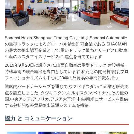
Shaanxi Hexin Shenghua Trading Co., Ltdは,Shaanxi Automobile
の重型トラックによるグローバル輸出許可企業である.SHACMAN
の最大の輸出認可企業として,重いトラック販売とサービス自動車
生産のカスタマイズサービスに 焦点を当てています
2019年9月20日に設立され,山西自動車の重型トラック,建設機械,
特殊車両の統合輸出を専門としています.私たちの開発哲学は,プロ
フェッショナリズムを中心に20年の外貿易の専門知識を持つ.
戦略的パートナーシップを通じて,ウズベキスタンに 企業と販売拠
点を設立しました.,タジキスタン,キルギスタン,ベトナム,その他の
国,中央アジア,アフリカ,アジア太平洋,中央/南米にサービスを提供
する包括的な外貿易輸出流通システムを構築.
協力 と コミュニケーション