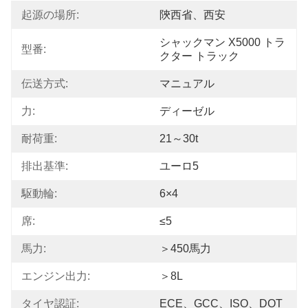
起源の場所:
陝西省、西安
シャックマン X5000 トラ
型番:
クター トラック
伝送方式:
マニュアル
力:
ディーゼル
耐荷重:
21～30t
排出基準:
ユーロ5
駆動輪:
6×4
席:
≤5
馬力:
＞450馬力
エンジン出力:
＞8L
タイヤ認証:
ECE、GCC、ISO、DOT