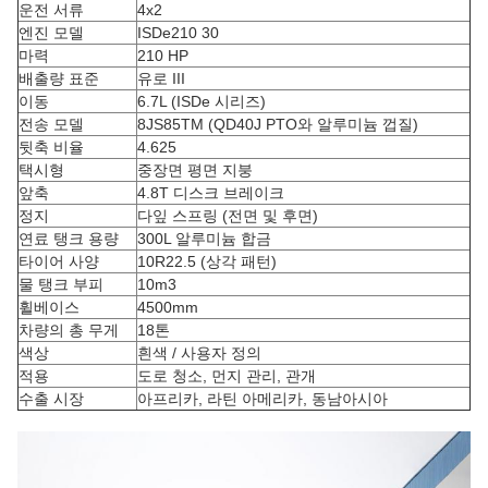
운전 서류
4x2
엔진 모델
ISDe210 30
마력
210 HP
배출량 표준
유로 III
이동
6.7L (ISDe 시리즈)
전송 모델
8JS85TM (QD40J PTO와 알루미늄 껍질)
뒷축 비율
4.625
택시형
중장면 평면 지붕
앞축
4.8T 디스크 브레이크
정지
다잎 스프링 (전면 및 후면)
연료 탱크 용량
300L 알루미늄 합금
타이어 사양
10R22.5 (상각 패턴)
물 탱크 부피
10m3
휠베이스
4500mm
차량의 총 무게
18톤
색상
흰색 / 사용자 정의
적용
도로 청소, 먼지 관리, 관개
수출 시장
아프리카, 라틴 아메리카, 동남아시아