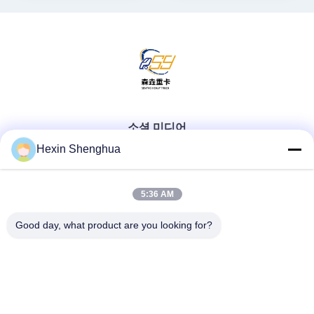
소셜 미디어
Hexin Shenghua
빠른 연락
5:36 AM
Good day, what product are you looking for?
Tel
0086-13579271170
이메일