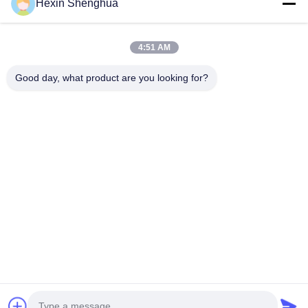
Hexin Shenghua
Contato rápido
4:51 AM
Telefone
Good day, what product are you looking for?
0086-13579271170
E-Mail
shacman@shacman-truck.com
Endereço
34.75982954584075, 113.7674878365134
Política De Privacidade
|
Mapa Do Site
China bom Qualidade caminhão do guindaste Fornecedor.
Copyright © 2026 Henan Senyao Heavy Truck International Trade