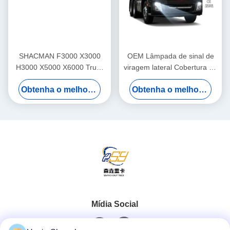
SHACMAN F3000 X3000
OEM Lâmpada de sinal de
H3000 X5000 X6000 Truck
viragem lateral Cobertura de
Dashboard Assembly Painel
proteção de proteção de
Obtenha o melhor preço
Obtenha o melhor preço
de instrumentos para
trabalho pesado Substituição
substituição de carga
de ajuste direto para
pesada
SHACMAN F3000 série
X3000
Mídia Social