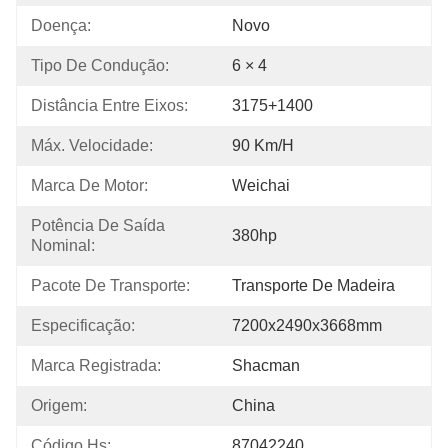
Doença:
Novo
Tipo De Condução:
6 × 4
Distância Entre Eixos:
3175+1400
Máx. Velocidade:
90 Km/h
Marca De Motor:
Weichai
Potência De Saída 
380hp
Nominal:
Pacote De Transporte:
Transporte De Madeira
Especificação:
7200x2490x3668mm
Marca Registrada:
Shacman
Origem:
China
Código Hs:
87042240