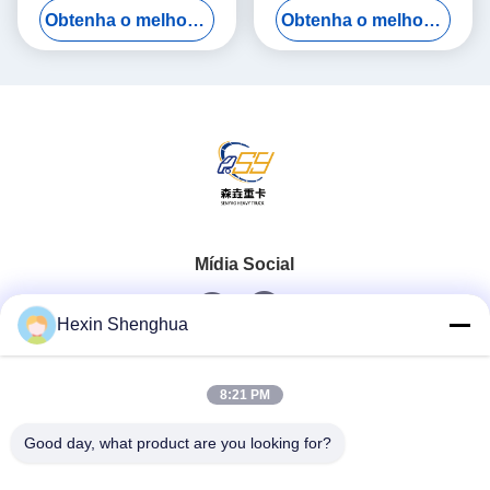
Obtenha o melhor preço
Obtenha o melhor preço
Veículo de transporte
de trator, plataforma de
resistente com motor diesel
transporte de carga,
equipamento de carga
pesada
Mídia Social
Hexin Shenghua
Contato rápido
8:21 PM
Telefone
Good day, what product are you looking for?
0086-13579271170