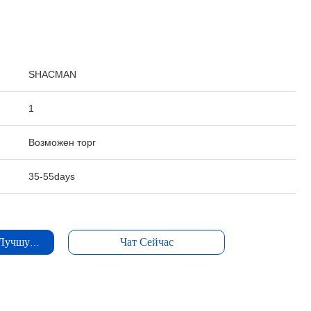
:
SHACMAN
1
Возможен торг
35-55days
 Лучшую Цену
Чат Сейчас