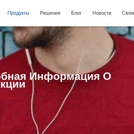
Продукты
Решения
Блог
Новости
Свяж
бная Информация О
кции