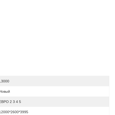
L3000
Новый
ЕВРО 2 3 4 5
12000*2600*3995