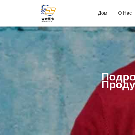
Дом
О Нас
Подро
Проду