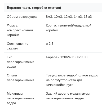
Верхняя часть (коробка сжатия)
Объем резервуара
8м3, 10м3, 12м3, 14м3, 16м3
Форма
Корпус изогнутой/квадратной
компрессионной
коробки
коробки
Соотношение
≥ 2.5
сжатия
Тип
Барабан 120/240/660/1100L
переворачивания
ведра
Опция
Треугольное ведро/полное ведро
переворачивания
на полу/устройство для
качающейся руки
Механизм
Задний хвост с механизмом
переворачивания
переворачивания ведра
ведра