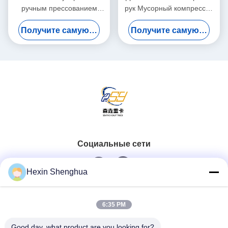
ручным прессованием
рук Мусорный компрессор
SHACMAN, дизельный,
Грузовик 4*2 Движение
Получите самую лучшую цену
Получите самую лучшую цену
Евро 2, 20 тонн, городской
16м3 Сжатие Сборник
мусоровоз
отходов
Социальные сети
Hexin Shenghua
Быстрый контакт
6:35 PM
Телефон
Good day, what product are you looking for?