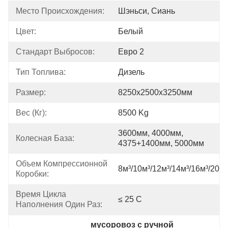
Место Происхождения:
Шэньси, Сиань
Цвет:
Белый
Стандарт Выбросов:
Евро 2
Тип Топлива:
Дизель
Размер:
8250х2500х3250мм
Вес (кг):
8500 Kg
3600мм, 4000мм, 
Колесная База:
4375+1400мм, 5000мм
Объем Компрессионной 
8м³/10м³/12м³/14м³/16м³/20м³
Коробки:
Время Цикла 
≤ 25 С
Наполнения Один Раз:
мусоровоз с ручной 