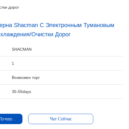
тки дорог
ерна Shacman С Электронным Тумановым
хлаждения/очистки Дорог
:
SHACMAN
1
Возможен торг
35-55days
 Лучшую Цену
Чат Сейчас