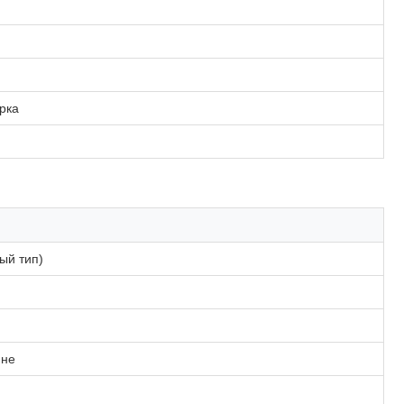
рка
ый тип)
ине