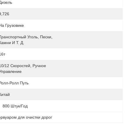
Дизель
9,726
На Грузовике
Транспортный Уголь, Пески, 
Камни И Т. Д.
16т
10/12 Скоростей, Ручное 
Управление
Ролл-Ролл Путь
Китай
:
800 Штук/год
ервуаром для очистки дорог