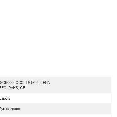
ISO9000, CCC, TS16949, EPA, 
EEC, RoHS, CE
Евро 2
Руководство