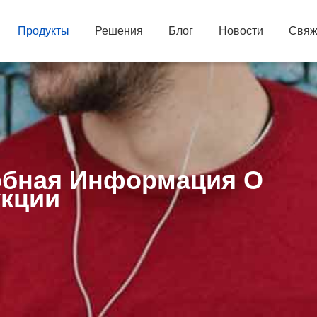
Продукты
Решения
Блог
Новости
Свяж
бная Информация О
кции