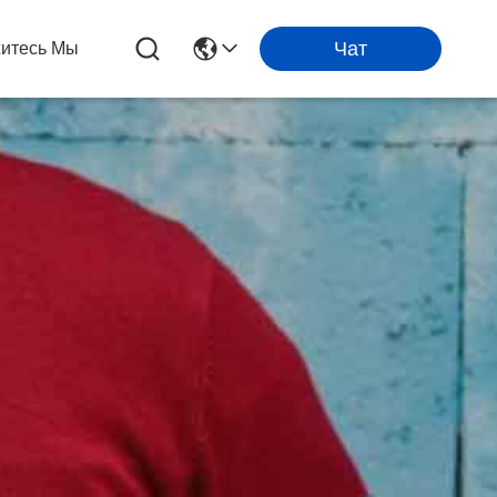
Чат
итесь Мы