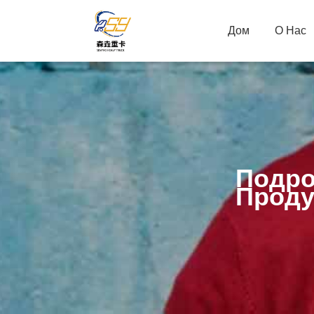
Дом
О Нас
Подро
Проду