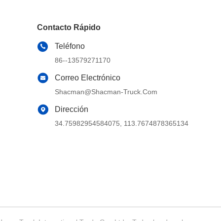
Contacto Rápido
Teléfono
86--13579271170
Correo Electrónico
Shacman@shacman-Truck.com
Dirección
34.75982954584075, 113.7674878365134