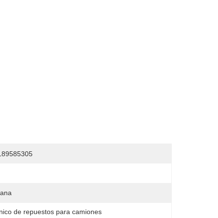
189585305
lana
ónico de repuestos para camiones