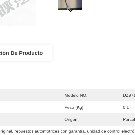
ción De Producto
Modelo NO.:
DZ97
Peso (kg):
0.1
Origen:
Porce
riginal
, 
repuestos automotrices con garantía
, 
unidad de control electr