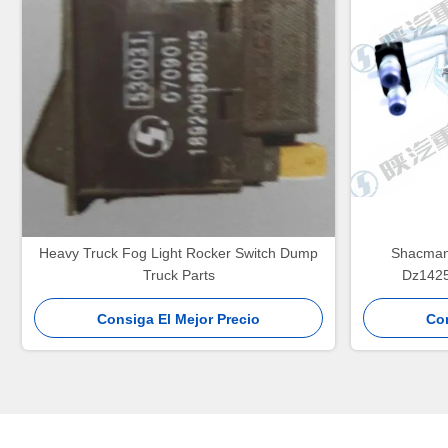
Heavy Truck Fog Light Rocker Switch Dump
Shacman
Truck Parts
Dz1425
Consiga El Mejor Precio
Con