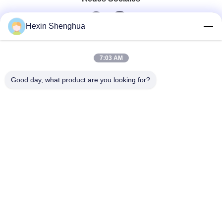
Hexin Shenghua
Contacto Rápido
7:03 AM
Teléfono
Good day, what product are you looking for?
0086-13579271170
Correo Electrónico
shacman@shacman-truck.com
Dirección
34.75982954584075, 113.7674878365134
Políticas De Privacidad
|
Mapa Del Sitio