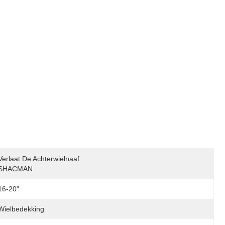
Verlaat De Achterwielnaaf 
SHACMAN
16-20"
Wielbedekking