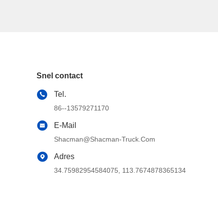
Snel contact
Tel.
86--13579271170
E-Mail
Shacman@shacman-Truck.com
Adres
34.75982954584075, 113.7674878365134