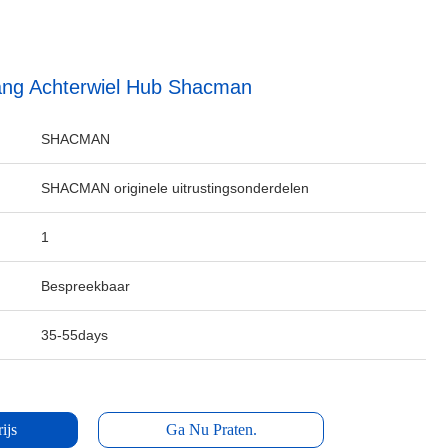
g Achterwiel Hub Shacman
SHACMAN
SHACMAN originele uitrustingsonderdelen
1
Bespreekbaar
35-55days
ijs
Ga Nu Praten.