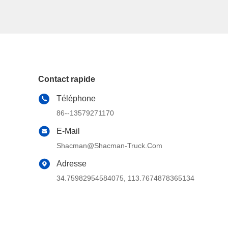
Contact rapide
Téléphone
86--13579271170
E-Mail
Shacman@shacman-Truck.com
Adresse
34.75982954584075, 113.7674878365134