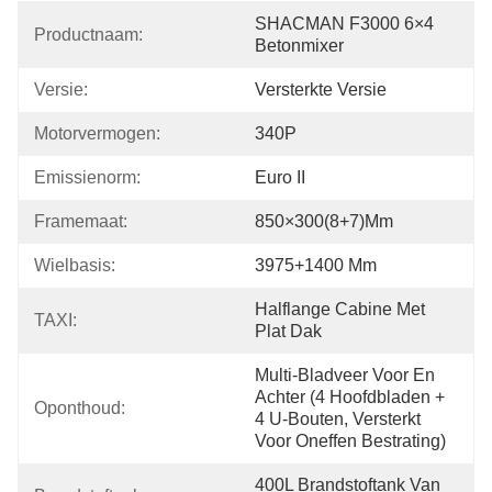
SHACMAN F3000 6×4 
Productnaam:
Betonmixer
Versie:
Versterkte Versie
Motorvermogen:
340P
Emissienorm:
Euro II
Framemaat:
850×300(8+7)mm
Wielbasis:
3975+1400 Mm
Halflange Cabine Met 
TAXI:
Plat Dak
Multi-Bladveer Voor En 
Achter (4 Hoofdbladen + 
Oponthoud:
4 U-Bouten, Versterkt 
Voor Oneffen Bestrating)
400L Brandstoftank Van 