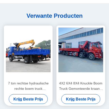
Verwante Producten
7 ton rechtse hydraulische
4X2 6X4 8X4 Knuckle Boom
rechte boem truck
Truck Gemonteerde kraan 2
gemonteerd knokkel
- 220 ton Flatbed Crane
Krijg Beste Prijs
Krijg Beste Prijs
kraanheffen systeem
Truck