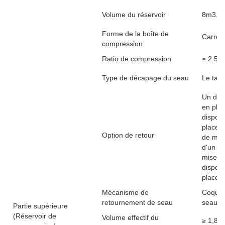
Volume du réservoir
8m3, 1
Forme de la boîte de
Carross
compression
Ratio de compression
≥ 2.5
Type de décapage du seau
Le tam
Un disp
en plac
disposi
place d
Option de retour
de mise
d'un di
mise en
disposi
place d
Mécanisme de
Coque 
retournement de seau
seau
Partie supérieure
(Réservoir de
Volume effectif du
≥ 1,8 