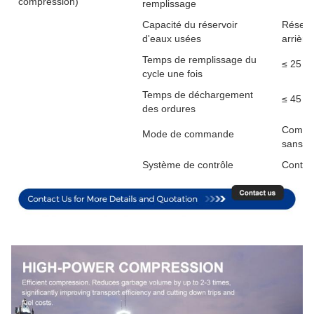
compression)
remplissage
Capacité du réservoir
Réservo
d'eaux usées
arrière
Temps de remplissage du
≤ 25 s
cycle une fois
Temps de déchargement
≤ 45 s
des ordures
Comman
Mode de commande
sans fil
Système de contrôle
Contrô