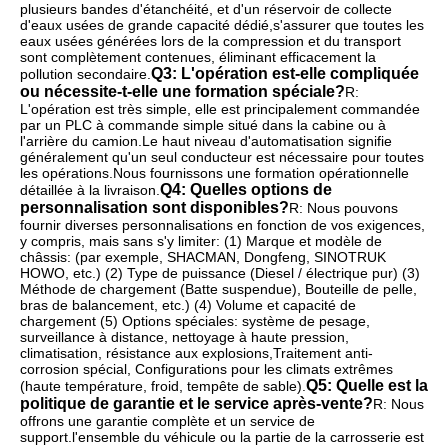
plusieurs bandes d'étanchéité, et d'un réservoir de collecte 
d'eaux usées de grande capacité dédié,s'assurer que toutes les 
eaux usées générées lors de la compression et du transport 
sont complètement contenues, éliminant efficacement la 
Q3: L'opération est-elle compliquée 
pollution secondaire.
ou nécessite-t-elle une formation spéciale?
R: 
L'opération est très simple, elle est principalement commandée 
par un PLC à commande simple situé dans la cabine ou à 
l'arrière du camion.Le haut niveau d'automatisation signifie 
généralement qu'un seul conducteur est nécessaire pour toutes 
les opérations.Nous fournissons une formation opérationnelle 
Q4: Quelles options de 
détaillée à la livraison.
personnalisation sont disponibles?
R: Nous pouvons 
fournir diverses personnalisations en fonction de vos exigences, 
y compris, mais sans s'y limiter: (1) Marque et modèle de 
châssis: (par exemple, SHACMAN, Dongfeng, SINOTRUK 
HOWO, etc.) (2) Type de puissance (Diesel / électrique pur) (3) 
Méthode de chargement (Batte suspendue), Bouteille de pelle, 
bras de balancement, etc.) (4) Volume et capacité de 
chargement (5) Options spéciales: système de pesage, 
surveillance à distance, nettoyage à haute pression, 
climatisation, résistance aux explosions,Traitement anti-
corrosion spécial, Configurations pour les climats extrêmes 
Q5: Quelle est la 
(haute température, froid, tempête de sable).
politique de garantie et le service après-vente?
R: Nous 
offrons une garantie complète et un service de 
support.l'ensemble du véhicule ou la partie de la carrosserie est 