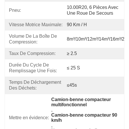
10.00R20, 6 Pièces Avec 
Pneu:
Une Roue De Secours
Vitesse Motrice Maximale:
90 Km / H
Volume De La Boîte De 
8m³/10m³/12m³/14m³/16m³/20
Compression:
Taux De Compression:
≥ 2.5
Durée Du Cycle De 
≤ 25 S
Remplissage Une Fois:
Temps De Déchargement 
≤45s
Des Déchets:
Camion-benne compacteur 
multifonctionnel
, 
Camion-benne compacteur 90 
Mettre en évidence:
km/h
, 