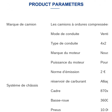
Marque de camion
Les camions à ordures compressées 
Mode de conduite
Ventila
Type de conduite
4x2
Marque du moteur
Nous s
Puissance du moteur
Pour l
Norme d'émission
2 €
réservoir de carburant
Alliage
Système de châssis
Cadre
870x25
Basse-roue
3600 
Pneus
10.00R