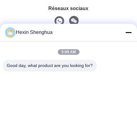
Réseaux sociaux
Hexin Shenghua
Contact rapide
5:09 AM
Téléphone
0086-13579271170
Good day, what product are you looking for?
E-Mail
shacman@shacman-truck.com
Adresse
34.75982954584075, 113.7674878365134