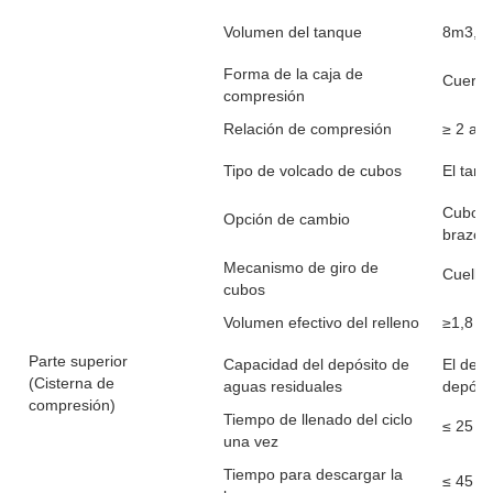
Volumen del tanque
8m3, 1
Forma de la caja de
Cuerpo
compresión
Relación de compresión
≥ 2 añ
Tipo de volcado de cubos
El tam
Cubo tr
Opción de cambio
brazo o
Mecanismo de giro de
Cuello
cubos
Volumen efectivo del relleno
≥1,8 m
Parte superior
Capacidad del depósito de
El depó
(Cisterna de
aguas residuales
depósi
compresión)
Tiempo de llenado del ciclo
≤ 25 s
una vez
Tiempo para descargar la
≤ 45 s