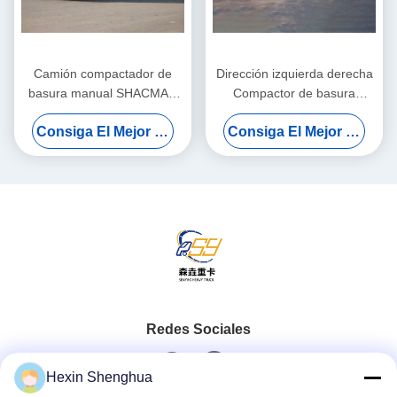
Camión compactador de
Dirección izquierda derecha
basura manual SHACMAN
Compactor de basura
Diésel Euro 2 20 Ton
Camión 4 * 2 Dirección
Consiga El Mejor Precio
Consiga El Mejor Precio
Camión de basura para
16m3 Recolector de
carreteras urbanas
desechos de compresión
Redes Sociales
Hexin Shenghua