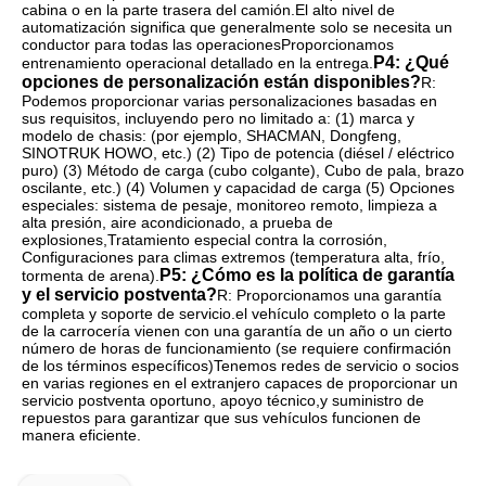
cabina o en la parte trasera del camión.El alto nivel de 
automatización significa que generalmente solo se necesita un 
conductor para todas las operacionesProporcionamos 
P4: ¿Qué 
entrenamiento operacional detallado en la entrega.
opciones de personalización están disponibles?
R: 
Podemos proporcionar varias personalizaciones basadas en 
sus requisitos, incluyendo pero no limitado a: (1) marca y 
modelo de chasis: (por ejemplo, SHACMAN, Dongfeng, 
SINOTRUK HOWO, etc.) (2) Tipo de potencia (diésel / eléctrico 
puro) (3) Método de carga (cubo colgante), Cubo de pala, brazo 
oscilante, etc.) (4) Volumen y capacidad de carga (5) Opciones 
especiales: sistema de pesaje, monitoreo remoto, limpieza a 
alta presión, aire acondicionado, a prueba de 
explosiones,Tratamiento especial contra la corrosión, 
Configuraciones para climas extremos (temperatura alta, frío, 
P5: ¿Cómo es la política de garantía 
tormenta de arena).
y el servicio postventa?
R: Proporcionamos una garantía 
completa y soporte de servicio.el vehículo completo o la parte 
de la carrocería vienen con una garantía de un año o un cierto 
número de horas de funcionamiento (se requiere confirmación 
de los términos específicos)Tenemos redes de servicio o socios 
en varias regiones en el extranjero capaces de proporcionar un 
servicio postventa oportuno, apoyo técnico,y suministro de 
repuestos para garantizar que sus vehículos funcionen de 
manera eficiente.