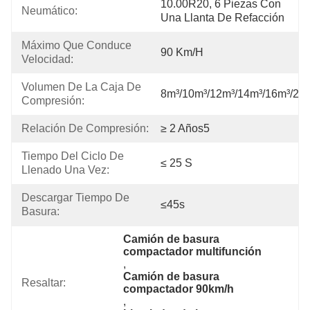
10.00R20, 6 Piezas Con 
Neumático:
Una Llanta De Refacción
Máximo Que Conduce 
90 Km/h
Velocidad:
Volumen De La Caja De 
8m³/10m³/12m³/14m³/16m³/20
Compresión:
Relación De Compresión:
≥ 2 Años5
Tiempo Del Ciclo De 
≤ 25 S
Llenado Una Vez:
Descargar Tiempo De 
≤45s
Basura:
Camión de basura 
compactador multifunción
, 
Camión de basura 
Resaltar:
compactador 90km/h
, 