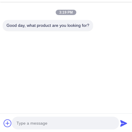
Contacto Rápido
3:19 PM
Teléfono
Good day, what product are you looking for?
0086-13579271170
Correo Electrónico
shacman@shacman-truck.com
Dirección
34.75982954584075, 113.7674878365134
Políticas De Privacidad
|
Mapa Del Sitio
China es buena. Calidad camión de la grúa Proveedor. Derecho
de autor 2026 Henan Senyao Heavy Truck International Trade
Co., Ltd. . Todos los derechos reservados.