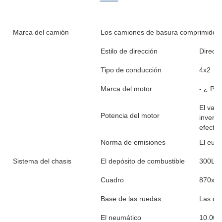
Marca del camión
Los camiones de basura comprimidos
Estilo de dirección
Direcci
Tipo de conducción
4x2
Marca del motor
- ¿ Po
El valo
Potencia del motor
inverna
efecto 
Norma de emisiones
El euro
Sistema del chasis
El depósito de combustible
300L d
Cuadro
870x25
Base de las ruedas
Las de
El neumático
10.00R