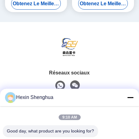
Obtenez Le Meilleur Prix
Obtenez Le Meilleur Prix
complète avec valve de
auxiliaire économiseur de
purge pour camions
mémoire pour camions
SHACMAN, HOWO
ISUZU SHACMAN FTR FVR
24V DC
Réseaux sociaux
Hexin Shenghua
Contact rapide
9:10 AM
Téléphone
0086-13579271170
Good day, what product are you looking for?