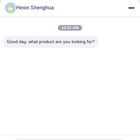
Hexin Shenghua
クイックコンタクト
12:01 AM
Tel
Good day, what product are you looking for?
0086-13579271170
電子メール
shacman@shacman-truck.com
住所
34.75982954584075113. オーケー7674878365134
プライバシーポリシー規約
|
地図
中国 良好 品質 クレーン トラック サプライヤー。Copyright ©