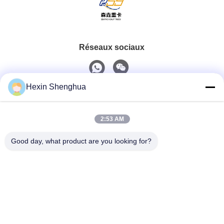
Réseaux sociaux
Hexin Shenghua
Contact rapide
2:53 AM
Téléphone
0086-13579271170
Good day, what product are you looking for?
E-Mail
shacman@shacman-truck.com
Adresse