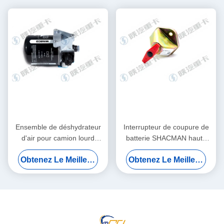
Ensemble de déshydrateur
Interrupteur de coupure de
d'air pour camion lourd
batterie SHACMAN haute
DZ96189361000 Unité
intensité 500A, terminal
Obtenez Le Meilleur Prix
Obtenez Le Meilleur Prix
complète avec valve de
auxiliaire économiseur de
purge pour camions
mémoire pour camions
SHACMAN, HOWO
ISUZU SHACMAN FTR FVR
24V DC