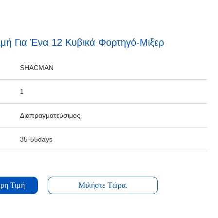
ιμή Για Ένα 12 Κυβικά Φορτηγό-Μιξερ
SHACMAN
1
Διαπραγματεύσιμος
35-55days
ρη Τιμή
Μιλήστε Τώρα.