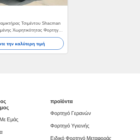
αμικτήρας Τσιμέντου Shacman
ένης Χωρητικότητας Φορτηγό
ήρας Σκυροδέματος Μέγιστη
τε την καλύτερη τιμή
Ταχύτητα 75km/h
ος
προϊόντα
μος
Φορτηγό Γερανών
 Με Εμάς
Φορτηγό Υγιεινής
α
Ειδικό Φορτηγό Μεταφοράς