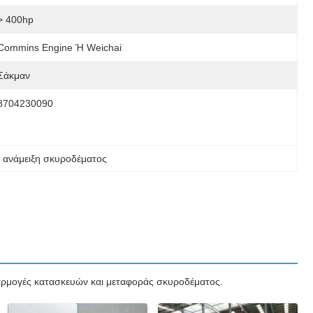
> 400hp
Commins Engine Ή Weichai
Σάκμαν
8704230090
ν ανάμειξη σκυροδέματος
φαρμογές κατασκευών και μεταφοράς σκυροδέματος.