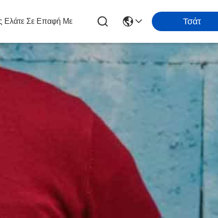
Τσάτ
 Ελάτε Σε Επαφή Με