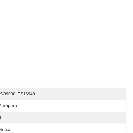
ISO9000, TS16949
Αυτόματο
9
Ντίζελ