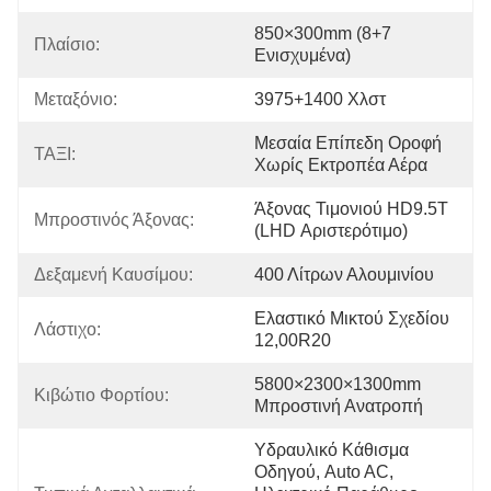
850×300mm (8+7 ​​
Πλαίσιο:
Ενισχυμένα)
Μεταξόνιο:
3975+1400 Χλστ
Μεσαία Επίπεδη Οροφή 
ΤΑΞΙ:
Χωρίς Εκτροπέα Αέρα
Άξονας Τιμονιού HD9.5T 
Μπροστινός Άξονας:
(LHD Αριστερότιμο)
Δεξαμενή Καυσίμου:
400 Λίτρων Αλουμινίου
Ελαστικό Μικτού Σχεδίου 
Λάστιχο:
12,00R20
5800×2300×1300mm 
Κιβώτιο Φορτίου:
Μπροστινή Ανατροπή
Υδραυλικό Κάθισμα 
Οδηγού, Auto AC, 