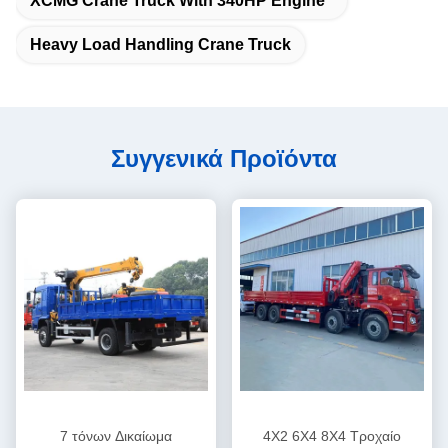
XCMG Crane Truck With 340HP Engine
Heavy Load Handling Crane Truck
Συγγενικά Προϊόντα
7 τόνων Δικαίωμα
4X2 6X4 8X4 Τροχαίο