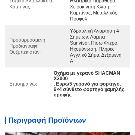
Τυπικά Ανταλλακτικά 
Ηλεκτρικό Παράθυρο, 
Καμπίνας:
Χειροκίνητη Κλίση 
Καμπίνας, Μεταλλικός 
Προφυλ
Υδραυλική Ανάρτηση 4 
Σημείων, Λάμπα 
Προσαρμοσμένη 
Sunvisor, Πίσω Φτερό, 
Προδιαγραφή 
Ηχομόνωση, Πλήρες 
Ουζμπεκιστάν:
Αγγλικό Σήμα, Δεξαμενή 
Α
Οχήμα με γερανό SHACMAN 
X3000
Επισημαίνω:
, 
Ευρώ5 γερανό για φορτηγό
, 
6×4 σύνθετο φορτηγό χαμηλής 
οροφής
Περιγραφή Προϊόντων