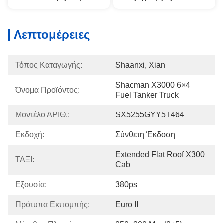
Λεπτομέρειες
Τόπος Καταγωγής:
Shaanxi, Xian
Shacman X3000 6×4 
Όνομα Προϊόντος:
Fuel Tanker Truck
Μοντέλο ΑΡΙΘ.:
SX5255GYY5T464
Εκδοχή:
Σύνθετη Έκδοση
Extended Flat Roof X300 
ΤΑΞΙ:
Cab
Εξουσία:
380ps
Πρότυπα Εκπομπής:
Euro II