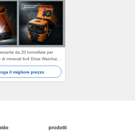
esante da 20 tonnellate per
e di minerali 6x4 Drive Weichai
el Shacman X3000 Veicolo off-
nga il migliore prezzo
road tipper
pido
prodotti