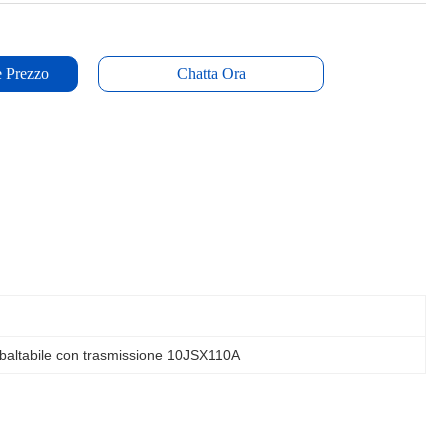
e Prezzo
Chatta Ora
ibaltabile con trasmissione 10JSX110A