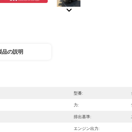
製品の説明
型番:
力:
排出基準:
エンジン出力: