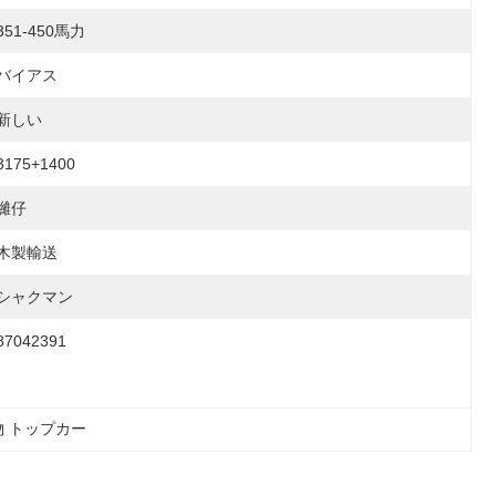
351-450馬力
バイアス
新しい
3175+1400
濰仔
木製輸送
シャクマン
87042391
 トップカー