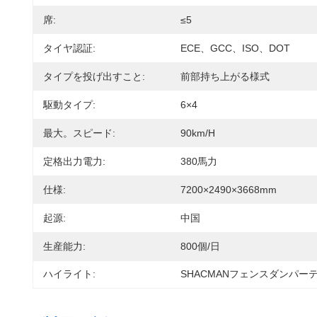
席:
≤5
タイヤ認証:
ECE、GCC、ISO、DOT
タイプを投げ出すこと:
前部持ち上がる様式
駆動タイプ:
6×4
最大。スピード:
90km/h
定格出力電力:
380馬力
仕様:
7200×2490×3668mm
起源:
中国
生産能力:
800個/日
ハイライト:
SHACMANフェンスダンパー