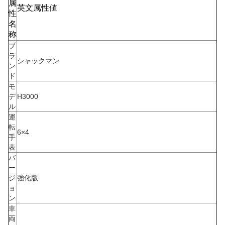
属
英文属性値
性
名
称
ブ
ラ
シャックマン
ン
ド
モ
デ
H3000
ル
運
転
6×4
手
表
バ
ー
ジ
強化版
ョ
ン
車
両