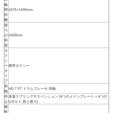
輪
間
4375+1400mm
距
離
後
ろ
の
2400mm
斜
面
タ
ク
シ
ー
標準タクシー
タ
イ
プ
前
HD 7.5T ドラムブレーキ 前軸
軸
停
多葉スプリングサスペンション (4つのメインプレート + 4つの
止
Uボルト,前と後ろ)
燃
料