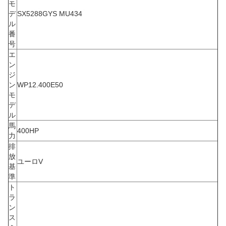
モ
デ
SX5288GYS MU434
ル
番
号
エ
ン
ジ
ン
WP12.400E50
モ
デ
ル
馬
400HP
力
排
放
ユーロV
基
準
ト
ラ
ン
ス