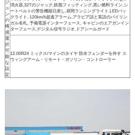
ジ
消火器,32Tのジャック,鉄脂フィッティング,黒い燃料ライン,シ
ョ
ートベルトの警告機能日差し,昼間ランニングライト,LEDバッ
ン
クライト, 120km/h超速アラーム,アラビア語と英語のバイリン
の
ガル名札, 予備電源インターフェース, キャビンのエアガンイン
構
ターフェース,デジタル信号ラジオ,ドアシールガード
成
選
択
可
12.00R24 ミックス/マインのタイヤ 防水フェンダーを外す ス
能
ウィングアーム・リモート・ガソリン・コントローラー
な
設
定