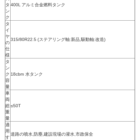
タ
400L アルミ合金燃料タンク
ン
ク
タ
イ
ヤ
315/80R22.5 (ステアリング軸:新品,駆動軸:改造)
の
仕
様
タ
ン
ク
18cbm 水タンク
容
量
車
両
総
≤50T
重
量
適
用
道路の噴水,防塵,建設現場の灌水,市政保全
す