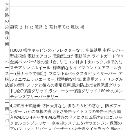
る
道
路
の
労
舗装 さ れ た 道路 と 荒れ果てた 建設 場
働
状
態
H3000 標準キャビンのデフレクターなし 空気懸垂 主座 レバー
型後視鏡 電動エアコン 電動窓上げ 電動傾き ライトガード付き
ベ
金属バンパー3段の登り台, リモコン付き中央ロック, 標準的な
ー
ステアリングホイール, 標準的なサイドマウントエアフィルタ
ス
ー (翼ナッツで固定), フロント&バックスタビライザーバー, ア
構
ルミニウムラジエーター, 標準的な排気,家庭用ステアリング左
成
前の牽引フックと後ろの牽引座席,風力防止の油鍋保護グリッ
ド,尾灯保護グリッド,ラジエーター保護グリッド,180Ahのメン
テナンスフリーバッテリー
一
4点式液圧式懸垂 防日天井なし 後ろのカビの窓なし 防水フェ
国
ンダー カビの屋根の高明るさ警告ライト 2つの警告三角形 輸
一
入WABCO 4チャネルABS両方のドアにクロム馬力のロゴ,ジャ
バ
クセルコンプレッサー,水冷却システムを持つエンジン,保護の
ー
下のフロント,リバースブーザー,中央予備タイヤラック,8kgの