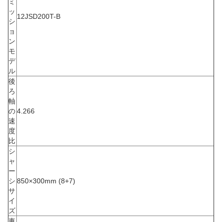
ミ
ッ
12JSD200T-B
シ
ョ
ン
モ
デ
ル
後
ろ
軸
の
4.266
速
度
比
シ
ャ
ー
シ
850×300mm (8+7)
サ
イ
ズ
車