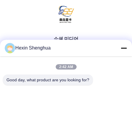
소셜 미디어
Hexin Shenghua
빠른 연락
2:42 AM
Good day, what product are you looking for?
Tel
0086-13579271170
이메일
shacman@shacman-truck.com